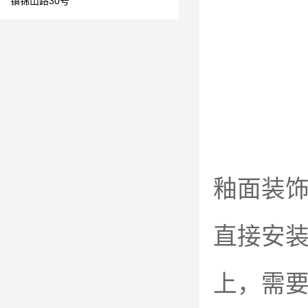
镇锦山路30号
釉面装
直接安
上，需